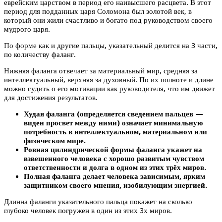
еврейским царством в период его наивысшего расцвета. В этот
период для подданных царя Соломона был золотой век, в
который они жили счастливо и богато под руководством своего
мудрого царя.
По форме как и другие пальцы, указательный делится на 3 части,
по количеству фаланг.
Нижняя фаланга отвечает за материальный мир, средняя за
интеллектуальный, верхняя за духовный. По их полноте и длине
можно судить о его мотивации как руководителя, что им движет
для достижения результатов.
Худая фаланга (определяется сведением пальцев —
виден просвет между ними) означает минимальную
потребность в интеллектуальном, материальном или
физическом мире.
Ровная цилиндрической формы фаланга укажет на
взвешенного человека с хорошо развитым чувством
ответственности и долга в одном из этих трёх миров.
Полная фаланга делает человека зависимым, ярким
защитником своего мнения, изобилующим энергией.
Длинна фаланги указательного пальца покажет на сколько
глубоко человек погружен в один из этих 3х миров.