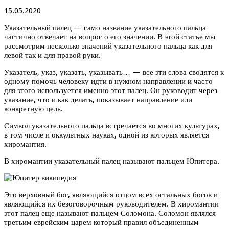
15.05.2020
Указательный палец — само название указательного пальца
частично отвечает на вопрос о его значении. В этой статье мы
рассмотрим несколько значений указательного пальца как для
левой так и для правой руки.
Указатель, указ, указать, указывать… — все эти слова сводятся к
одному помочь человеку идти в нужном направлении и часто
для этого используется именно этот палец. Он руководит через
указание, что и как делать, показывает направление или
конкретную цель.
Символ указательного пальца встречается во многих культурах,
в том числе и оккультных науках, одной из которых является
хиромантия.
В хиромантии указательный палец называют пальцем Юпитера.
Это верховный бог, являющийся отцом всех остальных богов и
являющийся их безоговорочным руководителем. В хиромантии
этот палец еще называют пальцем Соломона. Соломон являлся
третьим еврейским царем который правил объединенным