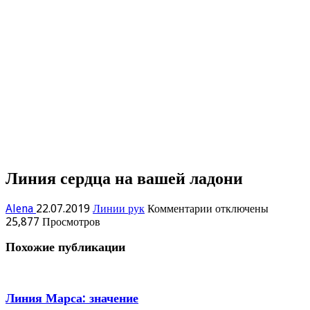
Линия сердца на вашей ладони
к
Alena
22.07.2019
Линии рук
Комментарии
отключены
записи
25,877 Просмотров
Линия
Похожие публикации
сердца
на
вашей
ладони
Линия Марса: значение