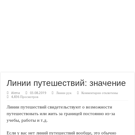
Линии путешествий: значение
к
Alena
03.08.2019
Линии рук
Комментарии
отключены
записи
4,836 Просмотров
Линии
путешествий:
Линии путешествий свидетельствуют о возможности
значение
путешествовать или жить за границей постоянно из-за
учебы, работы и т.д.
Если у вас нет линий путешествий вообще, это обычно