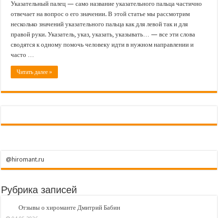
Указательный
Указательный палец — само название указательного пальца частично
палец
отвечает на вопрос о его значении. В этой статье мы рассмотрим
несколько значений указательного пальца как для левой так и для
правой руки. Указатель, указ, указать, указывать… — все эти слова
сводятся к одному помочь человеку идти в нужном направлении и
часто …
Читать далее »
@hiromant.ru
Рубрика записей
Отзывы о хироманте Дмитрий Бабин