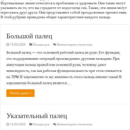
Вертикальные линии относятся к проблемам со здоровьем. Они также могут
указывать на то, что вы страдаете от недостатка сна. Также, эти линии могут
пересекать друг друга. Они представляют собой преодоленные препятствия.
В этой рубрике приведены общие характеристики каждого пальца.
Большой палец
к
15.05.2020
Пальцы рук
Комментарии
отключены
записи
Большой
Большой палец — это основной рабочий палец на руке. Его функция,
палец
это поддерживание операций производимые другими пальцами. При
ампутации пальца правой или основной руки, человеку дают
инвалидность, так как рабочая функциональность при этом снижается
на 70%! В хиромантии то же значимость этого пальца именно такая! В
хиромантии большой палец является …
Читать далее »
Указательный палец
к
13.05.2020
Пальцы рук
Комментарии
отключены
записи