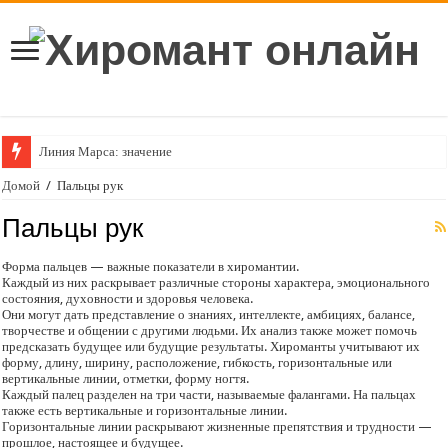
Линия Марса: значение
Линия судьбы: значение в хиромантии
Домой
/
Пальцы рук
Линия мудрости (головы): значение в хиромантии
Пальцы рук
Линии путешествий: значение
Форма пальцев — важные показатели в хиромантии.
Линия здоровья: значение
Каждый из них раскрывает различные стороны характера, эмоционального
состояния, духовности и здоровья человека.
Линия сердца на вашей ладони
Они могут дать представление о знаниях, интеллекте, амбициях, балансе,
творчестве и общении с другими людьми. Их анализ также может помочь
Пространство между пальцами в хиромантии
предсказать будущее или будущие результаты. Хироманты учитывают их
форму, длину, ширину, расположение, гибкость, горизонтальные или
Кольцо Соломона на вашей руке
вертикальные линии, отметки, форму ногтя.
Каждый палец разделен на три части, называемые фалангами. На пальцах
Значение линий браслета
также есть вертикальные и горизонтальные линии.
Горизонтальные линии раскрывают жизненные препятствия и трудности —
Значение линии успеха (линия Аполлона, Солнца или творчества)
прошлое, настоящее и будущее.