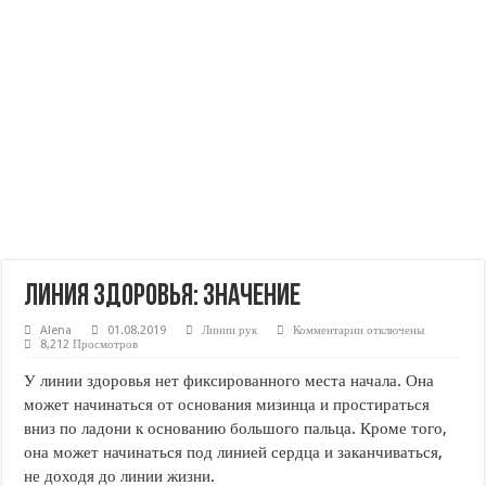
Линия здоровья: значение
к
Alena
01.08.2019
Линии рук
Комментарии
отключены
записи
8,212 Просмотров
Линия
здоровья:
У линии здоровья нет фиксированного места начала. Она
значение
может начинаться от основания мизинца и простираться
вниз по ладони к основанию большого пальца. Кроме того,
она может начинаться под линией сердца и заканчиваться,
не доходя до линии жизни.