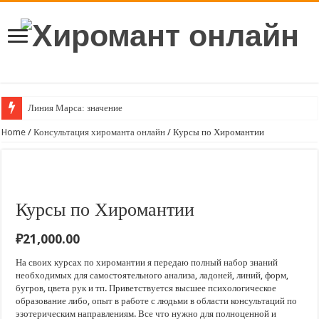
Линия Марса: значение
Линия судьбы: значение в хиромантии
Home
/
Консультация хироманта онлайн
/ Курсы по Хиромантии
Линия мудрости (головы): значение в хиромантии
Линии путешествий: значение
Линия здоровья: значение
Курсы по Хиромантии
Линия сердца на вашей ладони
₽
21,000.00
Пространство между пальцами в хиромантии
На своих курсах по хиромантии я передаю полный набор знаний
Кольцо Соломона на вашей руке
необходимых для самостоятельного анализа, ладоней, линий, форм,
бугров, цвета рук и тп. Приветствуется высшее психологическое
Значение линий браслета
образование либо, опыт в работе с людьми в области консультаций по
Значение линии успеха (линия Аполлона, Солнца или творчества)
эзотерическим направлениям. Все что нужно для полноценной и