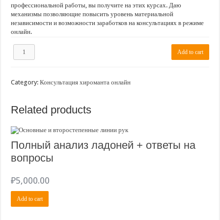
профессиональной работы, вы получите на этих курсах. Даю
механизмы позволяющие повысить уровень материальной
независимости и возможности заработков на консультациях в режиме
онлайн.
Курсы
Add to cart
по
Хиромантии
quantity
Category:
Консультация хироманта онлайн
Related products
Полный анализ ладоней + ответы на
вопросы
₽
5,000.00
Add to cart